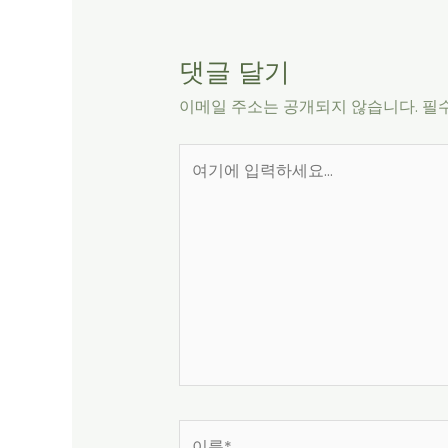
댓글 달기
이메일 주소는 공개되지 않습니다.
필
여
기
에
입
력
하
세
요...
이