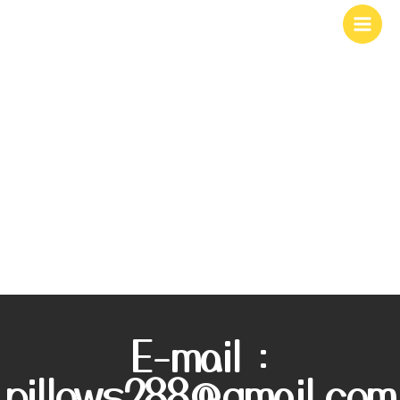
콘
텐
Main
츠
Men
로
건
너
뛰
기
E-mail :
pillows288@gmail.com